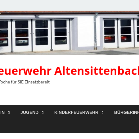
 Feuerwehr Altensittenbac
Woche für SIE Einsatzbereit
IN
JUGEND
KINDERFEUERWEHR
BÜRGERIN