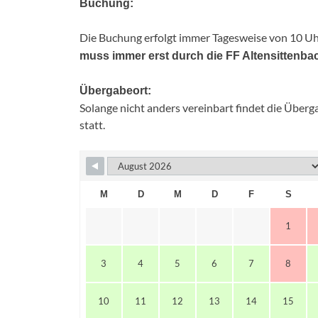
Buchung:
Die Buchung erfolgt immer Tagesweise von 10 Uhr
muss immer erst durch die FF Altensittenbac
Übergabeort:
Solange nicht anders vereinbart findet die Über
statt.
M
D
M
D
F
S
1
3
4
5
6
7
8
10
11
12
13
14
15