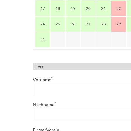
17
18
19
20
21
22
24
25
26
27
28
29
31
*
Vorname
*
Nachname
Firma/Verein