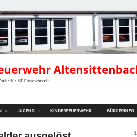
 Feuerwehr Altensittenbac
Woche für SIE Einsatzbereit
N
JUGEND
KINDERFEUERWEHR
BÜRGERINFO
lder ausgelöst