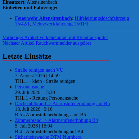
Einsatzort:
Altensittenbach
Einheiten und Fahrzeuge:
Feuerwehr Altensittenbach
:
Hilfeleistungslöschfahrzeug
15/42/1
,
Mehrzweckfahrzeug 15/11/1
Beitragsnavigation
Vorheriger Artikel
Verkehrsunfall mit Kleintransporter
Nächster Artikel
Rauchwarnmelder ausgelöst
Letzte Einsätze
Straße reinigen nach VU
7. August 2026
|
14:59
THL 1 - klein - Straße reinigen
Personensuche
29. Juli 2026
|
15:30
THL 1 - Rettung Personensuche
Dachstuhlbrand -> Alarmstufenerhöhung auf B5
18. Juli 2026
|
0:16
B 5 - Alarmstufenerhöhung - auf B5
Zimmerbrand -> Alarmstufenerhöhung B4
5. Juli 2026
|
15:04
B 4 - Alarmstufenerhöhung auf B4
Sicherheitswache DTM Nürnberg