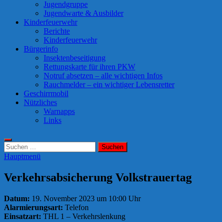
Jugendgruppe
Jugendwarte & Ausbilder
Kinderfeuerwehr
Berichte
Kinderfeuerwehr
Bürgerinfo
Insektenbeseitigung
Rettungskarte für ihren PKW
Notruf absetzen – alle wichtigen Infos
Rauchmelder – ein wichtiger Lebensretter
Geschirrmobil
Nützliches
Warnapps
Links
Suchen
nach:
Hauptmenü
Verkehrsabsicherung Volkstrauertag
Datum:
19. November 2023 um 10:00 Uhr
Alarmierungsart:
Telefon
Einsatzart:
THL 1 – Verkehrslenkung