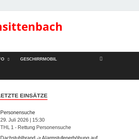
nsittenbach
FO
GESCHIRRMOBIL
LETZTE EINSÄTZE
Personensuche
29. Juli 2026
|
15:30
THL 1 - Rettung Personensuche
Dachstuhlbrand -> Alarmstufenerhöhung auf