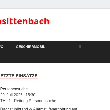
nsittenbach
FO
GESCHIRRMOBIL
LETZTE EINSÄTZE
Personensuche
29. Juli 2026
|
15:30
THL 1 - Rettung Personensuche
Dachstuhlbrand -> Alarmstufenerhöhung auf