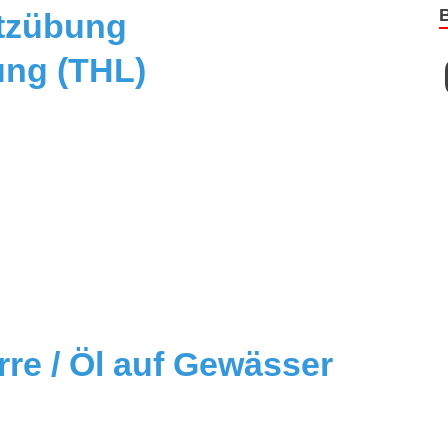
tzübung
ung (THL)
re / Öl auf Gewässer