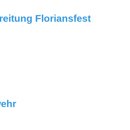
eitung Floriansfest
wehr