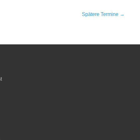
Spätere Termine
→
t
6