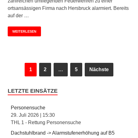
zahlreichen umliegenden Feuerwehren zu einer
ortsansässigen Firma nach Hersbruck alarmiert. Bereits
auf der …
WEITERLESEN
1
2
…
5
Nächste
LETZTE EINSÄTZE
Personensuche
29. Juli 2026
|
15:30
THL 1 - Rettung Personensuche
Dachstuhlbrand -> Alarmstufenerhöhung auf B5