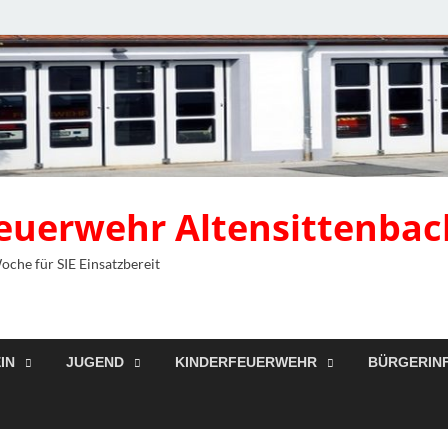
 Feuerwehr Altensittenbac
Woche für SIE Einsatzbereit
IN
JUGEND
KINDERFEUERWEHR
BÜRGERIN