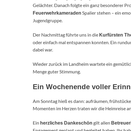
Gelächter. Danach folgte ein ganz besonderer P
Spalier stehen – ein em
Feuerwehrkameraden
Jugendgruppe.
Der Nachmittag führte uns in die
Kurfürsten T
oder einfach mal entspannen konnten. Ein rundum
dabei war.
Wieder zurück im Landheim wartete ein gemütli
Menge guter Stimmung.
Ein Wochenende voller Erin
Am Sonntag hieß es dann: aufräumen, frühstücke
Momenten im Herzen traten wir die Heimreise an
Ein
gilt allen
herzliches Dankeschön
Betreuer
Engagement geplant und begleitet haben. Ihr habt 