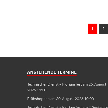
1
2
ANSTEHENDE TERMINE
Technischer Dienst – Floriansfest
am 26. August
2026 19:00
Frühshoppen
am 30. August 2026 10:00
Technischer Dienst – Floriansfest
am 2. Septemb