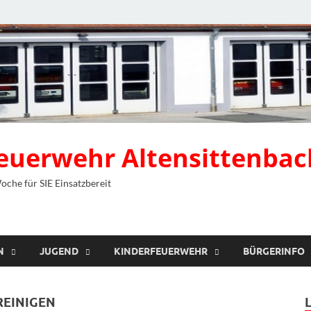
 Feuerwehr Altensittenbac
Woche für SIE Einsatzbereit
N
JUGEND
KINDERFEUERWEHR
BÜRGERINFO
REINIGEN