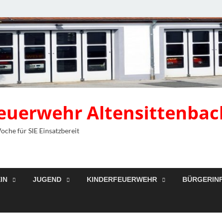
 Feuerwehr Altensittenbac
Woche für SIE Einsatzbereit
IN
JUGEND
KINDERFEUERWEHR
BÜRGERIN