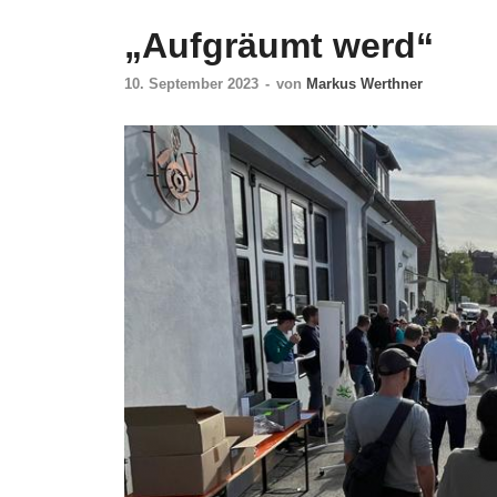
„Aufgräumt werd“
10. September 2023
-
von
Markus Werthner